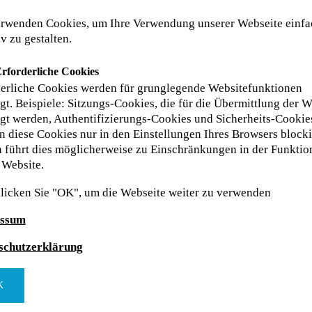
rwenden Cookies, um Ihre Verwendung unserer Webseite einfa
iv zu gestalten.
rforderliche Cookies
derliche Cookies werden für grunglegende Websitefunktionen
Nachhaltigkeit und 
gt. Beispiele: Sitzungs-Cookies, die für die Übermittlung der W
gt werden, Authentifizierungs-Cookies und Sicherheits-Cookies
Wir übernehmen Verantwortu
 diese Cookies nur in den Einstellungen Ihres Browsers blocki
sind davon überzeugt, dass ei
 führt dies möglicherweise zu Einschränkungen in der Funktio
verantwortungsvoller Koexis
 Website.
kann.
Als Unternehmen fühlen wir u
klicken Sie "OK", um die Webseite weiter zu verwenden
Nationen verpflichtet, zu de
Rahmen der Agenda 2030 ver
ssum
schutzerklärung
K