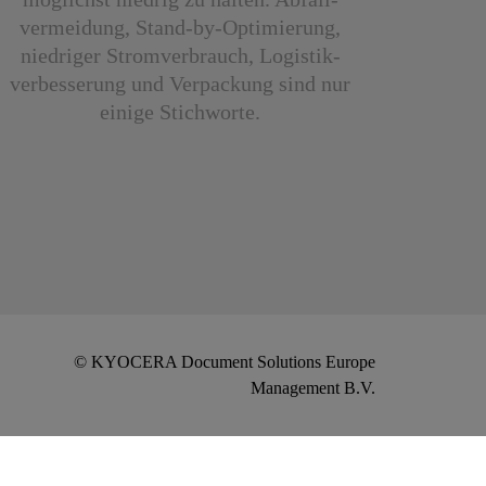
vermeidung, Stand-by-Optimierung,
niedriger Strom­verbrauch, Logistik­
verbesserung und Ver­packung sind nur
einige Stichworte.
© KYOCERA Document Solutions Europe
Management B.V.