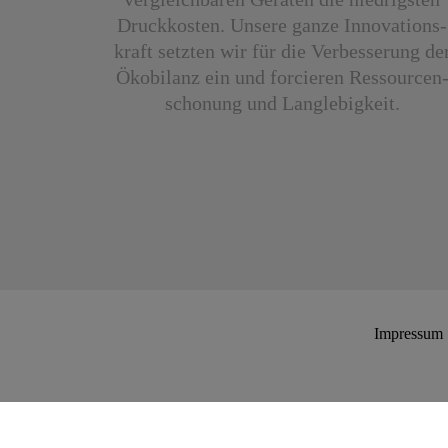
Druck­kosten. Unsere ganze Innovations­
kraft setzten wir für die Ver­besserung de
Öko­bilanz ein und forcieren Ressourcen
schonung und Lang­lebigkeit.
Impressum