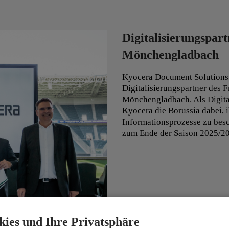
ind der Weg zur Gewährleistung
gkeit und
Der ständige Wandel von P
er mit produkt- und
Anforderungen an Complian
Digitalisierungspar
 individuellen Bedarf.
Kenntnisse der Service- und
Mönchengladbach
sdienstleistungen für Kyocera Partner und Endkunden. Unsere T
Kyocera Document Solutions is
rfahrung. In Verbindung moderner Technologie in diesem Bereic
Digitalisierungspartner des 
istungen umfassen Inhaltsentwicklung, Lerninfrastruktur und B
Mönchengladbach. Als Digita
Kyocera die Borussia dabei, i
Informationsprozesse zu besc
zum Ende der Saison 2025/2
kies und Ihre Privatsphäre