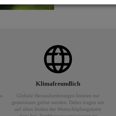
Klimafreundlich
s­
Globale Herausforderungen können nur
gemeinsam gelöst werden. Daher tragen wir
auf allen Stufen der Wert­schöpfungs­kette
dazu bei, Treibhaus­gas­emissionen zu