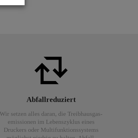
Abfallreduziert
Wir setzen alles daran, die Treibhaus­gas­
emissionen im Lebens­zyklus eines
Druckers oder Multi­funktions­systems
möglichst niedrig zu halten. Abfall­