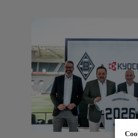
Investitionen in das Wissen der Mitarbeiter s
von nachhaltigem Wachstum, Innovationsfähi
Mitarbeiterengagement. Kyocera unterstützt hi
branchenbezogenen Schulungslösungen für den
Wir bieten aktuelle, maßgeschneiderte Bildung
kostensenkende und qualitätssteigernde Lerne
höchster Qualität anzubieten. Unsere Dienstle
Coo