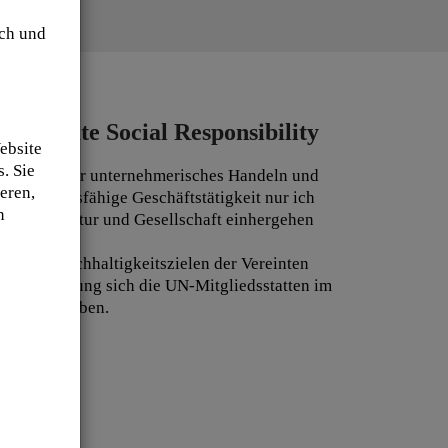
ch und
Corporate Social Responsibility
ebsite
. Sie
ng für unser unternehmerisches Handeln und
eren,
ne zukunftsfähige Geschäftstätigkeit nur ich
n
tenz mit Natur und Gesellschaft einhergehen
ns den Nachhaltigkeitszielen der Vereinten
ssen Einhaltung sich die UN-Mitgliedsstatten im
ständigt haben.