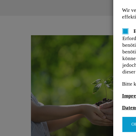
Wir ve
effekt
E
Erfor
benöti
benöti
können
jedoch
dieser
Bitte 
Impre
Daten
O