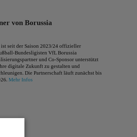
rodukten und Technologien sowie die wachsenden
ce und Sicherheit erschweren es, exzellente
tner von Borussia
 Vertriebsmitarbeiter zu gewährleisten.
rainingsangebote bieten eine effektive,
t seit der Saison 2023/24 offizieller
h sind wir in der Lage, Wissenstransfer von
Fußball-Bundesligisten VfL Borussia
eratung/Support.
lisierungspartner und Co-Sponsor unterstützt
hre digitale Zukunft zu gestalten und
hleunigen. Die Partnerschaft läuft zunächst bis
026.
Mehr Infos